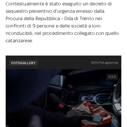
Contestualmente è stato eseguito un decreto di
sequestro preventivo d’urgenza emesso dalla
Procura della Repubblica – Dda di Trento nei
confronti di 9 persone e delle società a loro
riconducibili, nel procedimento collegato con quello
catanzarese.
©IPA/Fotogramma
FOTOGALLERY
1/13