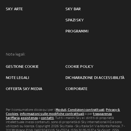
SKY ARTE
SKY BAR
SPAZI SKY
PROGRAMMI
Note legali:
GESTIONE COOKIE
COOKIE POLICY
NOTE LEGALI
DICHIARAZIONE DI ACCESSIBILITÀ
OFFERTA SKY MEDIA
CORPORATE
Per il consumatore clicca qui per i
Moduli, Condizioni contrattuali
,
Privacy &
Cookies
,
informazioni sulle modifiche contrattuali
o per
trasparenza
tariffaria
,
assistenza
e
contatti
. Tutti i marchi Sky e i diritti di proprietà
intellettuale in essi contenuti, sono di proprietà di Sky international AG e sono
utilizzati su licenza. Copyright 2026 Sky Italia - Sky Italia Srl Via Monte Penice, 7 -
20138 Milano P.IVA 04619241005. SkyTG24: ISSN 3035-1537 e SkySport: ISSN