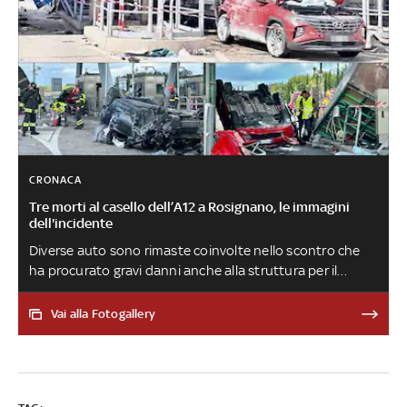
CRONACA
Tre morti al casello dell’A12 a Rosignano, le immagini
dell'incidente
Diverse auto sono rimaste coinvolte nello scontro che
ha procurato gravi danni anche alla struttura per il
pagamento del pedaggio. Deceduti gli occupanti del
veicolo - una coppia di tedeschi di 61 e 68 anni - che si è
Vai alla Fotogallery
schiantato ad alta velocità sugli altri e un giovane di 21
anni, che si trovava in uno dei mezzi tamponati