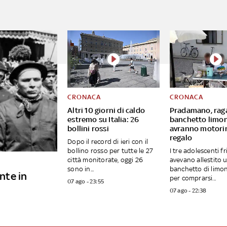
CRONACA
CRONACA
Altri 10 giorni di caldo
Pradamano, raga
estremo su Italia: 26
banchetto limo
bollini rossi
avranno motori
regalo
Dopo il record di ieri con il
bollino rosso per tutte le 27
I tre adolescenti fr
città monitorate, oggi 26
avevano allestito 
sono in...
banchetto di limon
ente in
per comprarsi...
07 ago - 23:55
07 ago - 22:38