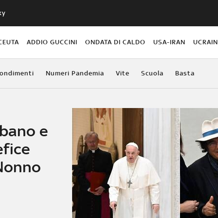
ky
CEUTA
ADDIO GUCCINI
ONDATA DI CALDO
USA-IRAN
UCRAI
ondimenti
Numeri Pandemia
Vite
Scuola
Basta
lbano e
efice
 Nonno