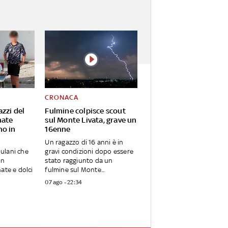
CRONACA
zzi del
Fulmine colpisce scout
nate
sul Monte Livata, grave un
no in
16enne
Un ragazzo di 16 anni è in
iulani che
gravi condizioni dopo essere
un
stato raggiunto da un
ate e dolci
fulmine sul Monte...
07 ago - 22:34