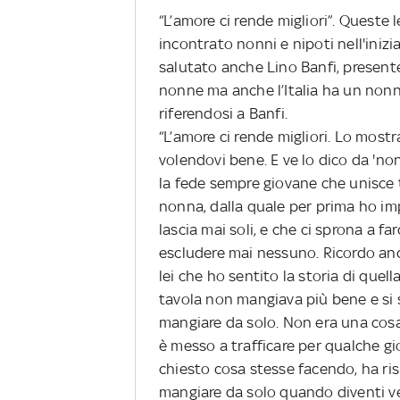
“L’amore ci rende migliori”. Queste 
incontrato nonni e nipoti nell'inizia
salutato anche Lino Banfi, presente
nonne ma anche l’Italia ha un nonno
riferendosi a Banfi.
“L’amore ci rende migliori. Lo mostr
volendovi bene. E ve lo dico da 'non
la fede sempre giovane che unisce t
nonna, dalla quale per prima ho im
lascia mai soli, e che ci sprona a farc
escludere mai nessuno. Ricordo anc
lei che ho sentito la storia di quel
tavola non mangiava più bene e si 
mangiare da solo. Non era una cosa b
è messo a trafficare per qualche gi
chiesto cosa stesse facendo, ha ris
mangiare da solo quando diventi ve