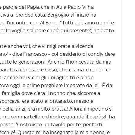
le parole del Papa, che in Aula Paolo VI ha
tiva a loro dedicata. Bergoglio all’inizio ha
 all’incontro con Al Bano: “Tutti abbiamo nonni e
: lo voglio salutare che è qui presente”, ha detto
ate anche voi, che vi migliorate a vicenda
no' - dice Francesco - col desiderio di condividere
utte le generazioni. Anch’io l’ho ricevuta da mia
parato a conoscere Gesù, che ci ama, che non ci
i anche noi vicini gli uni agli altri e a non
ora oggi le prime preghiere imparate da lei. È da
la famiglia dove c’era il nonno che, siccome a
sporcava, era stato allontanato, messo a
ella, anzi, era molto brutta! Allora il nipotino si
orno con martello e chiodi e, quando il papà gli ha
posto: 'Costruisco un tavolo per te, per farti
cchio!' Questo mi ha insegnato la mia nonna, e