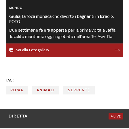
MONDO
Giulia, la foca monaca che diverte i bagnanti in Israele.
FOTO
Due settimane fa era apparsa per la prima volta a Jaffa,
località marittima oggi inglobata nell'area Tel Aviv. Da
allora visita i litorali del Paese: è arrivata anche a Gaza
Vai alla Fotogallery
TAG:
ROMA
ANIMALI
SERPENTE
DIRETTA
LIVE