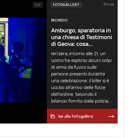
©Ansa
FOTOGALLERY
1/7
MONDO
Amburgo, sparatoria in
una chiesa di Testimoni
di Geova: cosa
sappiamo
Ieri sera, intorno alle 21, un
uomo ha esploso alcuni colpi
di arma da fuoco sulle
persone presenti durante
una celebrazione. Il killer si è
ucciso all'arrivo delle forze
dell'ordine. Secondo il
bilancio fornito dalla polizia, i
morti sono 8
Vai alla Fotogallery