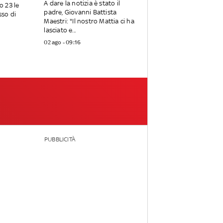
A dare la notizia è stato il
no 23 le
padre, Giovanni Battista
sso di
Maestri: "Il nostro Mattia ci ha
lasciato e...
02 ago - 09:16
PUBBLICITÀ