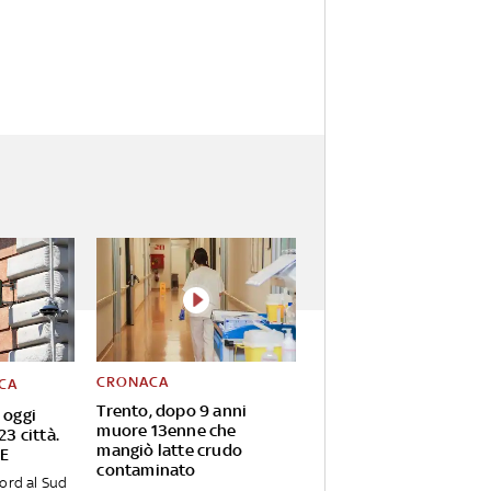
CRONACA
CA
Trento, dopo 9 anni
 oggi
muore 13enne che
23 città.
mangiò latte crudo
VE
contaminato
ord al Sud