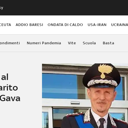
ky
CEUTA
ADDIO BARESI
ONDATA DI CALDO
USA-IRAN
UCRAIN
ondimenti
Numeri Pandemia
Vite
Scuola
Basta
al
arito
 Gava