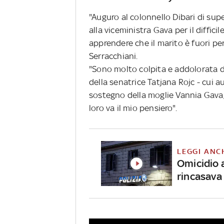
"Auguro al colonnello Dibari di su
alla viceministra Gava per il diffi
apprendere che il marito è fuori p
Serracchiani.
"Sono molto colpita e addolorata d
della senatrice Tatjana Rojc -
cui au
sostegno della moglie Vannia Gava, d
loro va il mio pensiero".
LEGGI ANC
Omicidio 
rincasava