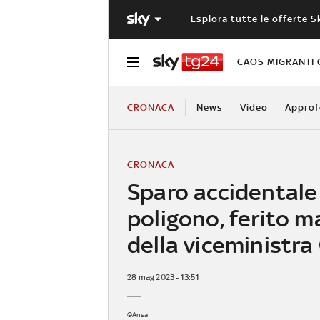
Esplora tutte le offerte S
CAOS MIGRANTI 
CRONACA
News
Video
Approf
CRONACA
Sparo accidentale 
poligono, ferito m
della viceministra
28 mag 2023 - 13:51
©Ansa