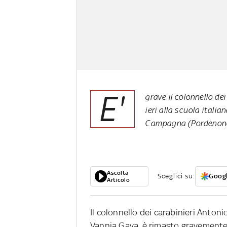
E'
grave il colonnello de
ieri alla scuola italia
Campagna (Pordenon
Ascolta
Sceglici su:
Googl
Articolo
Il colonnello dei carabinieri Antoni
Vannia Gava, è rimasto gravemente 