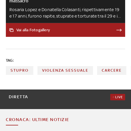
massacro
Rosaria Lopez e Donatella Colasanti, rispettivamente 19
e 17 anni, furono rapite, stuprate e torturate tra il 29 e il
30 settembre del 1975. Lopez fu uccisa, mentre
Colasanti riuscì a salvarsi fingendosi morta. Le due
Vai alla Fotogallery
furono trovate - grazie alle urla di Colasanti - nel
bagagliaio di una Fiat 127, mentre i loro aguzzini erano a
cena. I tre responsabili del crimine provenivano da
famiglie della borghesia romana. Erano vicini agli
TAG:
ambienti neofascisti e missini, con precedenti per rapina
a mano armata e stupro
STUPRO
VIOLENZA SESSUALE
CARCERE
DIRETTA
LIVE
CRONACA: ULTIME NOTIZIE