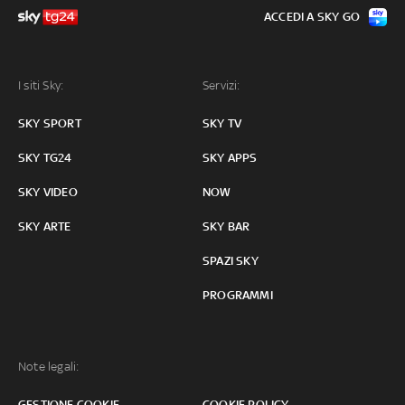
ACCEDI A SKY GO
I siti Sky:
Servizi:
SKY SPORT
SKY TV
SKY TG24
SKY APPS
SKY VIDEO
NOW
SKY ARTE
SKY BAR
SPAZI SKY
PROGRAMMI
Note legali:
GESTIONE COOKIE
COOKIE POLICY