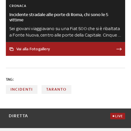
CRONACA
Incidente stradale alle porte di Roma, chi sono le 5
vittime
Sei giovani viaggiavano su una Fiat 500 che si è ribaltata
a Fonte Nuova, centro alle porte della Capitale. Cinque di
loro hanno perso la vita, il sesto passeggero è ricoverato
in gravi condizioni. Tutti avevano tra i 17 e i 21 anni di età
Vai alla Fotogallery
TAG:
INCIDENTI
TARANTO
DIRETTA
LIVE