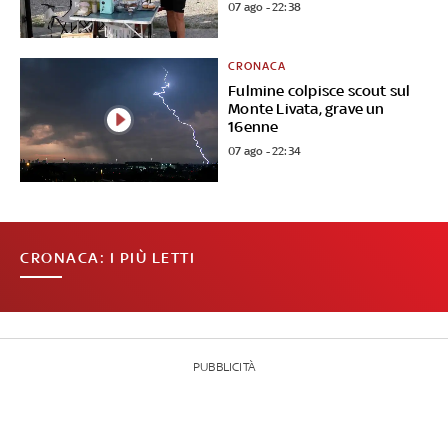
07 ago - 22:38
CRONACA
Fulmine colpisce scout sul
Monte Livata, grave un
16enne
07 ago - 22:34
CRONACA: I PIÙ LETTI
PUBBLICITÀ