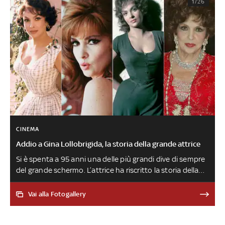
1/26
CINEMA
Addio a Gina Lollobrigida, la storia della grande attrice
Si è spenta a 95 anni una delle più grandi dive di sempre
del grande schermo. L’attrice ha riscritto la storia della
settima arte prendendo parte a pellicole divenute dei
cult come Pane, amore e fantasia, Venere imperiale
Vai alla Fotogallery
e Buonasera, signora Campbell