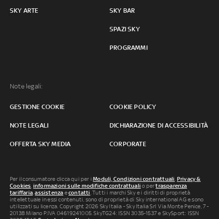
SKY ARTE
SKY BAR
SPAZI SKY
PROGRAMMI
Note legali:
GESTIONE COOKIE
COOKIE POLICY
NOTE LEGALI
DICHIARAZIONE DI ACCESSIBILITÀ
OFFERTA SKY MEDIA
CORPORATE
Per il consumatore clicca qui per i
Moduli, Condizioni contrattuali
,
Privacy &
Cookies
,
informazioni sulle modifiche contrattuali
o per
trasparenza
tariffaria
,
assistenza
e
contatti
. Tutti i marchi Sky e i diritti di proprietà
intellettuale in essi contenuti, sono di proprietà di Sky international AG e sono
utilizzati su licenza. Copyright 2026 Sky Italia - Sky Italia Srl Via Monte Penice, 7 -
20138 Milano P.IVA 04619241005. SkyTG24: ISSN 3035-1537 e SkySport: ISSN