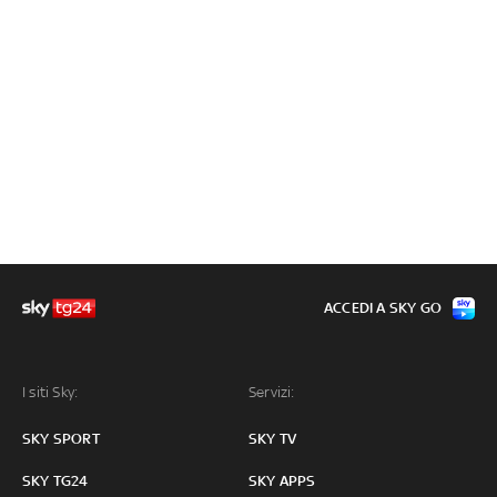
ACCEDI A SKY GO
I siti Sky:
Servizi:
SKY SPORT
SKY TV
SKY TG24
SKY APPS