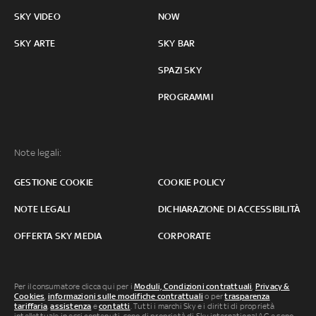
SKY VIDEO
NOW
SKY ARTE
SKY BAR
SPAZI SKY
PROGRAMMI
Note legali:
GESTIONE COOKIE
COOKIE POLICY
NOTE LEGALI
DICHIARAZIONE DI ACCESSIBILITÀ
OFFERTA SKY MEDIA
CORPORATE
Per il consumatore clicca qui per i
Moduli, Condizioni contrattuali
,
Privacy &
Cookies
,
informazioni sulle modifiche contrattuali
o per
trasparenza
tariffaria
,
assistenza
e
contatti
. Tutti i marchi Sky e i diritti di proprietà