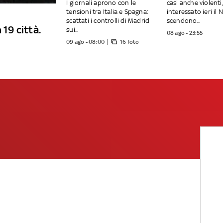
I giornali aprono con le
casi anche violent
tensioni tra Italia e Spagna:
interessato ieri il 
scattati i controlli di Madrid
scendono...
 19 città.
sui...
08 ago - 23:55
09 ago - 08:00
16 foto