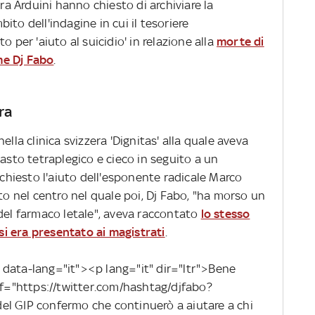
ara Arduini hanno chiesto di archiviare la
to dell'indagine in cui il tesoriere
o per 'aiuto al suicidio' in relazione alla
morte di
me Dj Fabo
.
ra
ella clinica svizzera 'Dignitas' alla quale aveva
masto tetraplegico e cieco in seguito a un
 chiesto l'aiuto dell'esponente radicale Marco
 nel centro nel quale poi, Dj Fabo, "ha morso un
 del farmaco letale", aveva raccontato
lo stesso
i era presentato ai magistrati
.
 data-lang="it"><p lang="it" dir="ltr">Bene
ref="https://twitter.com/hashtag/djfabo?
el GIP confermo che continuerò a aiutare a chi