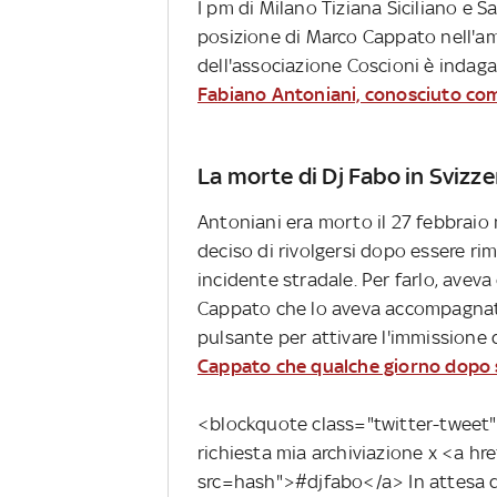
I pm di Milano Tiziana Siciliano e S
posizione di Marco Cappato nell'ambi
dell'associazione Coscioni è indagat
Fabiano Antoniani, conosciuto co
La morte di Dj Fabo in Svizze
Antoniani era morto il 27 febbraio n
deciso di rivolgersi dopo essere ri
incidente stradale. Per farlo, aveva
Cappato che lo aveva accompagnato
pulsante per attivare l'immissione
Cappato che qualche giorno dopo s
<blockquote class="twitter-tweet"
richiesta mia archiviazione x <a h
src=hash">#djfabo</a> In attesa d