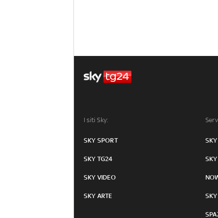
I siti Sky:
Serv
SKY SPORT
SKY
SKY TG24
SKY
SKY VIDEO
NO
SKY ARTE
SKY
SPA