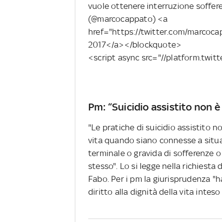
vuole ottenere interruzione soff
(@marcocappato) <a
href="https://twitter.com/marco
2017</a></blockquote>
<script async src="//platform.twit
Pm: “Suicidio assistito non è
"Le pratiche di suicidio assistito n
vita quando siano connesse a situa
terminale o gravida di sofferenze o
stesso". Lo si legge nella richiesta
Fabo. Per i pm la giurisprudenza "ha 
diritto alla dignità della vita int