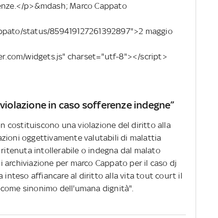
erenze.</p>&mdash; Marco Cappato
cappato/status/859419127261392897">2 maggio
ter.com/widgets.js" charset="utf-8"></script>
 violazione in caso sofferenze indegne”
on costituiscono una violazione del diritto alla
zioni oggettivamente valutabili di malattia
 ritenuta intollerabile o indegna dal malato
 di archiviazione per marco Cappato per il caso dj
inteso affiancare al diritto alla vita tout court il
eso come sinonimo dell'umana dignità".