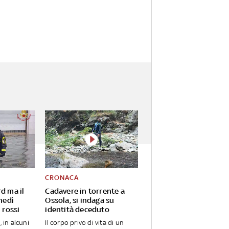
CRONACA
d ma il
Cadavere in torrente a
unedì
Ossola, si indaga su
 rossi
identità deceduto
, in alcuni
Il corpo privo di vita di un