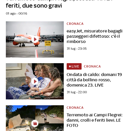
feriti, due sono gravi
01 ago - 00:16
CRONACA
easyJet, misuratore bagagli
passeggeri difettoso: c'è il
rimborso
31 lug - 23:05
CRONACA
LIVE
Ondata di caldo: domani 19
città da bollino rosso,
domenica 23. LIVE
31 lug - 22:00
CRONACA
Terremoto ai Campi Flegrei:
danni, crolli e feriti lievi. LE
FOTO