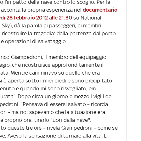
o l’impatto della nave contro lo scoglio. Per la
 racconta la propria esperienza nel
documentario
dì 28 febbraio 2012 alle 21.30
su National
ky), dà la parola ai passeggeri, ai membri
r ricostruire la tragedia: dalla partenza dal porto
lle operazioni di salvataggio.
rico Giampedroni, il membro dell’equipaggio
agio, che ricostruisce approfonditamente il
nata. Mentre camminavo su quello che era
i è aperta sotto i miei piedi e sono precipitato
enuto e quando mi sono risvegliato, ero
rata". Dopo circa un giorno e mezzo i vigili del
edroni. "Pensava di essersi salvato – ricorda
tori - ma noi sapevamo che la situazione era
va proprio ora: tirarlo fuori dalla nave".
uto queste tre ore – rivela Giampedroni – come se
. Avevo la sensazione di tornare alla vita. E’