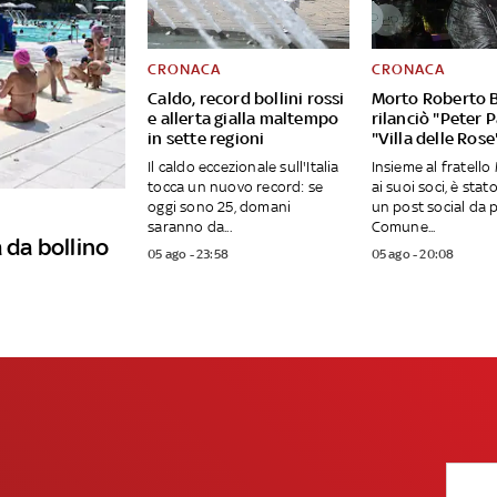
CRONACA
CRONACA
Caldo, record bollini rossi
Morto Roberto B
e allerta gialla maltempo
rilanciò "Peter 
in sette regioni
"Villa delle Rose
Il caldo eccezionale sull'Italia
Insieme al fratell
tocca un nuovo record: se
ai suoi soci, è stato
oggi sono 25, domani
un post social da 
saranno da...
Comune...
 da bollino
05 ago - 23:58
05 ago - 20:08