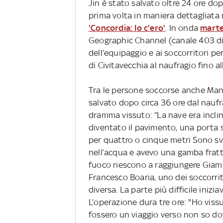
Jin è stato salvato oltre 24 ore dop
prima volta in maniera dettagliata
'Concordia: Io c'ero'
. In onda
marte
Geographic Channel (canale 403 di S
dell’equipaggio e ai soccorritori pe
di Civitavecchia al naufragio fino a
Tra le persone soccorse anche Man
salvato dopo circa 36 ore dal naufr
dramma vissuto: “La nave era incli
diventato il pavimento, una porta s
per quattro o cinque metri Sono sv
nell’acqua e avevo una gamba frattu
fuoco riescono a raggiungere Giamp
Francesco Boaria, uno dei soccorri
diversa. La parte più difficile inizia
L’operazione dura tre ore: "Ho viss
fossero un viaggio verso non so dove