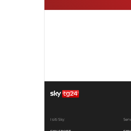
I siti Sky:
Serv