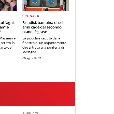
CRONACA
uffagni,
Brindisi, bambina di sei
Pan" e
anni cade dal secondo
"
piano: è grave
o Massimo e
La piccola è caduta dalla
 scritto in
finestra di un appartamento
parte del
che si trova alla periferia di
Mesagne....
05 ago - 19:07
PUBBLICITÀ