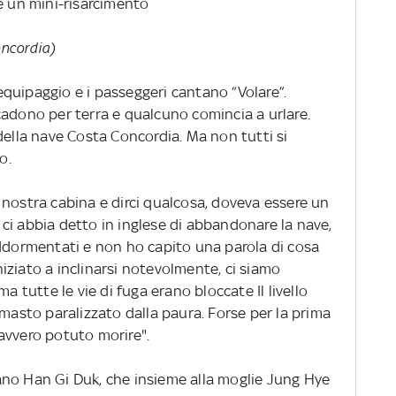
è un mini-risarcimento
oncordia)
l’equipaggio e i passeggeri cantano “Volare”.
ti cadono per terra e qualcuno comincia a urlare.
della nave Costa Concordia. Ma non tutti si
o.
 nostra cabina e dirci qualcosa, doveva essere un
ci abbia detto in inglese di abbandonare la nave,
ormentati e non ho capito una parola di cosa
iziato a inclinarsi notevolmente, ci siamo
a tutte le vie di fuga erano bloccate Il livello
imasto paralizzato dalla paura. Forse per la prima
avvero potuto morire".
no Han Gi Duk, che insieme alla moglie Jung Hye