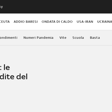
ky
CEUTA
ADDIO BARESI
ONDATA DI CALDO
USA-IRAN
UCRAIN
ondimenti
Numeri Pandemia
Vite
Scuola
Basta
: le
dite del