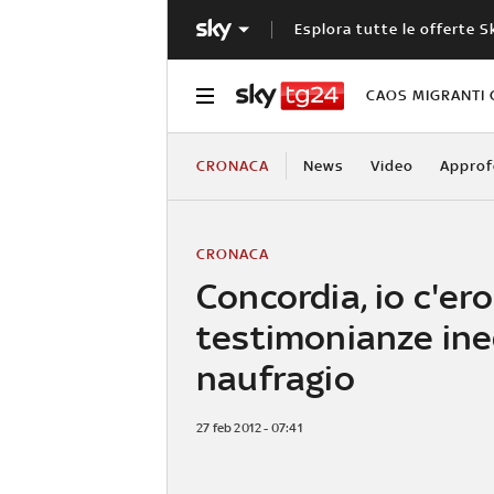
Esplora tutte le offerte S
CAOS MIGRANTI 
CRONACA
News
Video
Approf
CRONACA
Concordia, io c'ero
testimonianze ine
naufragio
27 feb 2012 - 07:41