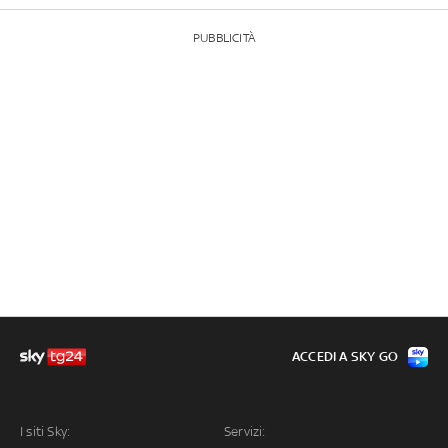
PUBBLICITÀ
ACCEDI A SKY GO
I siti Sky:
Servizi: