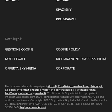
SKY ARTE
SKY BAR
SPAZI SKY
PROGRAMMI
Note legali:
GESTIONE COOKIE
COOKIE POLICY
NOTE LEGALI
DICHIARAZIONE DI ACCESSIBILITÀ
OFFERTA SKY MEDIA
CORPORATE
Per il consumatore clicca qui per i
Moduli, Condizioni contrattuali
,
Privacy &
Cookies
,
informazioni sulle modifiche contrattuali
o per
trasparenza
tariffaria
,
assistenza
e
contatti
. Tutti i marchi Sky e i diritti di proprietà
intellettuale in essi contenuti, sono di proprietà di Sky international AG e sono
utilizzati su licenza. Copyright 2026 Sky Italia - Sky Italia Srl Via Monte Penice, 7 -
20138 Milano P.IVA 04619241005. SkyTG24: ISSN 3035-1537 e SkySport: ISSN
3035-1545.
Segnalazione Abusi