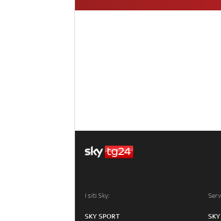
I siti Sky:
Serv
SKY SPORT
SKY