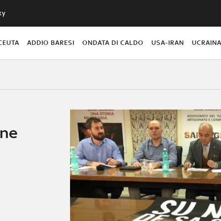
ky
CEUTA
ADDIO BARESI
ONDATA DI CALDO
USA-IRAN
UCRAIN
one
e