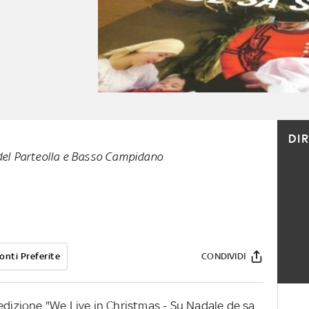
DI
 del Parteolla e Basso Campidano
onti Preferite
CONDIVIDI
edizione "We Live in Christmas - Su Nadale de sa