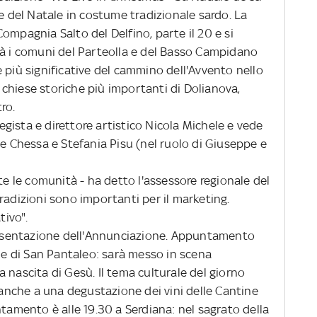
te del Natale in costume tradizionale sardo. La
ompagnia Salto del Delfino, parte il 20 e si
rà i comuni del Parteolla e del Basso Campidano
 più significative del cammino dell'Avvento nello
le chiese storiche più importanti di Dolianova,
ro.
gista e direttore artistico Nicola Michele e vede
le Chessa e Stefania Pisu (nel ruolo di Giuseppe e
 le comunità - ha detto l'assessore regionale del
radizioni sono importanti per il marketing.
ivo".
esentazione dell'Annunciazione. Appuntamento
ale di San Pantaleo: sarà messo in scena
 nascita di Gesù. Il tema culturale del giorno
o anche a una degustazione dei vini delle Cantine
ntamento è alle 19.30 a Serdiana: nel sagrato della