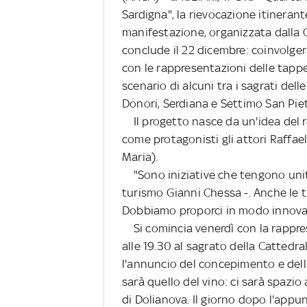
Sardigna", la rievocazione itineran
manifestazione, organizzata dalla C
conclude il 22 dicembre: coinvolge
con le rappresentazioni delle tappe
scenario di alcuni tra i sagrati del
Donori, Serdiana e Settimo San Piet
Il progetto nasce da un'idea del re
come protagonisti gli attori Raffae
Maria).
"Sono iniziative che tengono unite
turismo Gianni Chessa -. Anche le t
Dobbiamo proporci in modo innovat
Si comincia venerdì con la rappr
alle 19.30 al sagrato della Cattedr
l'annuncio del concepimento e della
sarà quello del vino: ci sarà spazi
di Dolianova. Il giorno dopo l'appu