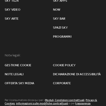
SKY TG24
SKY APPS
SKY VIDEO
NOW
SKY ARTE
SKY BAR
SPAZI SKY
PROGRAMMI
Note legali:
GESTIONE COOKIE
COOKIE POLICY
NOTE LEGALI
DICHIARAZIONE DI ACCESSIBILITÀ
OFFERTA SKY MEDIA
CORPORATE
Per il consumatore clicca qui per i
Moduli, Condizioni contrattuali
,
Privacy &
Cookies
,
informazioni sulle modifiche contrattuali
o per
trasparenza