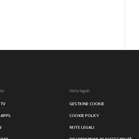
izi:
Note legali:
 TV
GESTIONE COOKIE
 APPS
COOKIE POLICY
W
NOTE LEGALI