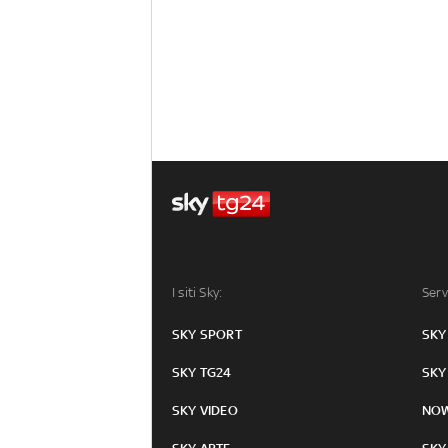
I siti Sky:
Serv
SKY SPORT
SKY
SKY TG24
SKY
SKY VIDEO
NO