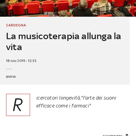
SARDEGNA
La musicoterapia allunga la
vita
18 nov 2019 - 12:33
@ANSA
R
icercatori longevità,"l'arte dei suoni
efficace come i farmaci"