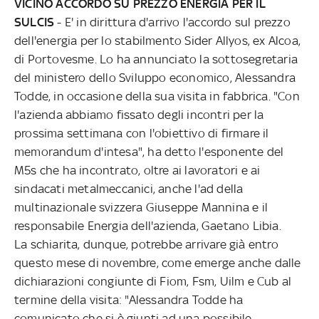
VICINO ACCORDO SU PREZZO ENERGIA PER IL
SULCIS
- E' in dirittura d'arrivo l'accordo sul prezzo
dell'energia per lo stabilmento Sider Allyos, ex Alcoa,
di Portovesme. Lo ha annunciato la sottosegretaria
del ministero dello Sviluppo economico, Alessandra
Todde, in occasione della sua visita in fabbrica. "Con
l'azienda abbiamo fissato degli incontri per la
prossima settimana con l'obiettivo di firmare il
memorandum d'intesa", ha detto l'esponente del
M5s che ha incontrato, oltre ai lavoratori e ai
sindacati metalmeccanici, anche l'ad della
multinazionale svizzera Giuseppe Mannina e il
responsabile Energia dell'azienda, Gaetano Libia.
La schiarita, dunque, potrebbe arrivare già entro
questo mese di novembre, come emerge anche dalle
dichiarazioni congiunte di Fiom, Fsm, Uilm e Cub al
termine della visita: "Alessandra Todde ha
comunicato che si è giunti ad una possibile