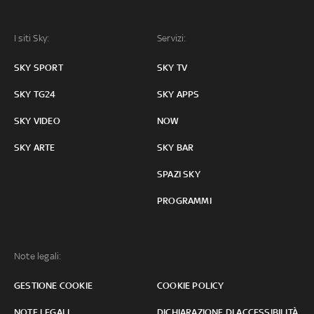
I siti Sky:
Servizi:
SKY SPORT
SKY TV
SKY TG24
SKY APPS
SKY VIDEO
NOW
SKY ARTE
SKY BAR
SPAZI SKY
PROGRAMMI
Note legali:
GESTIONE COOKIE
COOKIE POLICY
NOTE LEGALI
DICHIARAZIONE DI ACCESSIBILITÀ