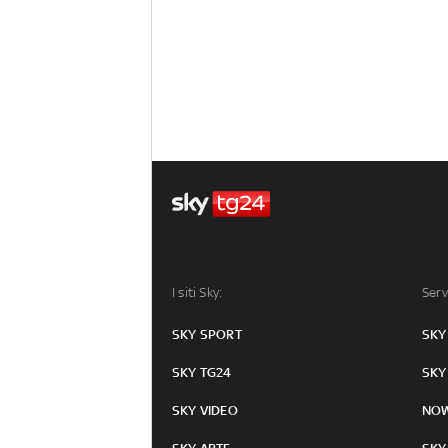
I siti Sky:
Serv
SKY SPORT
SKY
SKY TG24
SKY
SKY VIDEO
NO