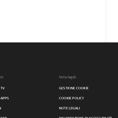
izi:
Note legali:
 TV
GESTIONE COOKIE
 APPS
COOKIE POLICY
W
NOTE LEGALI