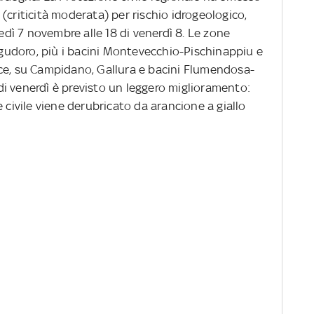
(criticità moderata) per rischio idrogeologico,
vedì 7 novembre alle 18 di venerdì 8. Le zone
Logudoro, più i bacini Montevecchio-Pischinappiu e
nvece, su Campidano, Gallura e bacini Flumendosa-
i venerdì è previsto un leggero miglioramento:
 civile viene derubricato da arancione a giallo