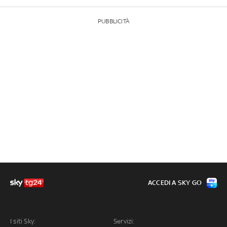
PUBBLICITÀ
ACCEDI A SKY GO
I siti Sky:
Servizi: