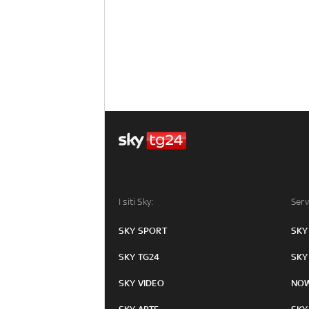
I siti Sky:
Serv
SKY SPORT
SKY
SKY TG24
SKY
SKY VIDEO
NO