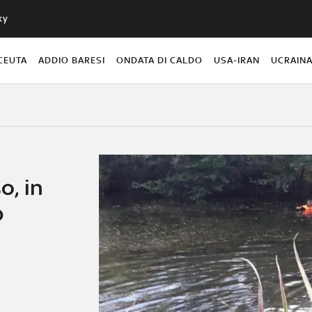
ky
CEUTA
ADDIO BARESI
ONDATA DI CALDO
USA-IRAN
UCRAIN
, in
b