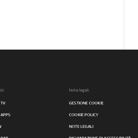
izi:
Note legali:
 TV
GESTIONE COOKIE
 APPS
COOKIE POLICY
W
NOTE LEGALI