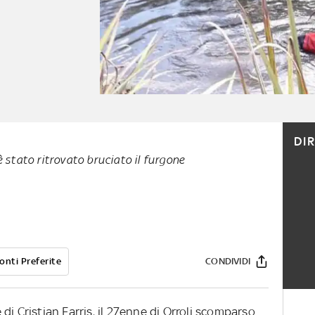
DI
è stato ritrovato bruciato il furgone
onti Preferite
CONDIVIDI
di Cristian Farris, il 27enne di Orroli scomparso