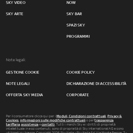
SKY VIDEO
NOW
SKY ARTE
SKY BAR
SPAZI SKY
PROGRAMMI
Note legali:
GESTIONE COOKIE
COOKIE POLICY
NOTE LEGALI
DICHIARAZIONE DI ACCESSIBILITÀ
OFFERTA SKY MEDIA
CORPORATE
Per il consumatore clicca qui per i
Moduli, Condizioni contrattuali
,
Privacy &
Cookies
,
informazioni sulle modifiche contrattuali
o per
trasparenza
tariffaria
,
assistenza
e
contatti
. Tutti i marchi Sky e i diritti di proprietà
intellettuale in essi contenuti, sono di proprietà di Sky international AG e sono
utilizzati su licenza. Copyright 2026 Sky Italia - Sky Italia Srl Via Monte Penice, 7 -