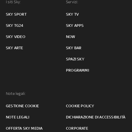
I siti Sky:
Servizi:
SKY SPORT
SKY TV
SKY TG24
SKY APPS
SKY VIDEO
NOW
SKY ARTE
SKY BAR
SPAZI SKY
PROGRAMMI
Note legali:
GESTIONE COOKIE
COOKIE POLICY
NOTE LEGALI
DICHIARAZIONE DI ACCESSIBILITÀ
OFFERTA SKY MEDIA
CORPORATE