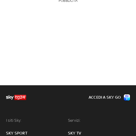
PUBBLICITÀ
ACCEDI A SKY GO
I siti Sky:
Servizi:
SKY SPORT
SKY TV