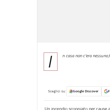
I
n casa non c'era nessuno,
Sceglici su:
Google Discover
F
Un incendio scoppiato per cause a