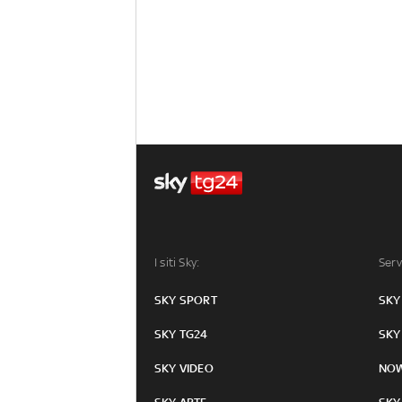
I siti Sky:
Serv
SKY SPORT
SKY
SKY TG24
SKY
SKY VIDEO
NO