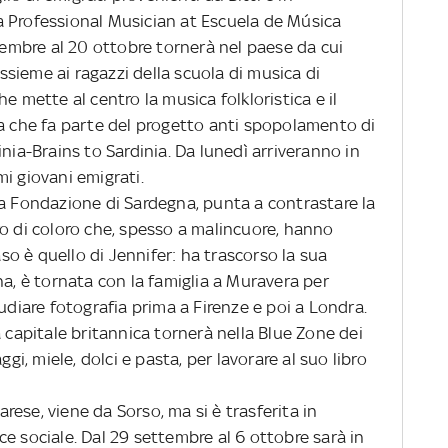
 Professional Musician at Escuela de Música
mbre al 20 ottobre tornerà nel paese da cui
assieme ai ragazzi della scuola di musica di
e mette al centro la musica folkloristica e il
sa che fa parte del progetto anti spopolamento di
nia-Brains to Sardinia. Da lunedì arriveranno in
imi giovani emigrati.
la Fondazione di Sardegna, punta a contrastare la
ntro di coloro che, spesso a malincuore, hanno
aso è quello di Jennifer: ha trascorso la sua
na, è tornata con la famiglia a Muravera per
udiare fotografia prima a Firenze e poi a Londra.
a capitale britannica tornerà nella Blue Zone dei
ggi, miele, dolci e pasta, per lavorare al suo libro
rese, viene da Sorso, ma si è trasferita in
e sociale. Dal 29 settembre al 6 ottobre sarà in