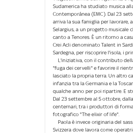
Sudamerica ha studiato musica alla
Contemporánea (EMC). Dal 23 sette
arriva la sua famiglia per lavorare, 
Selargius, a un progetto musicale ch
canto a Tenores. È un ritorno a ca
Crei Acli denominato Talent in Sardi
Sardegna, per riscoprire l'isola, i pr
L'iniziativa, con il contributo del
"fuga dei cervelli" e favorire il rie
lasciato la propria terra. Un altro c
infanzia tra la Germania e la Tosca
qualche anno per poi ripartire. E st
Dal 23 settembre al 5 ottobre, dall
centernari, tra i produttori di forma
fotografico "The elixir of life".
Paola è invece originaria del sassa
Svizzera dove lavora come operatric