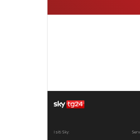
I siti Sky:
Serv