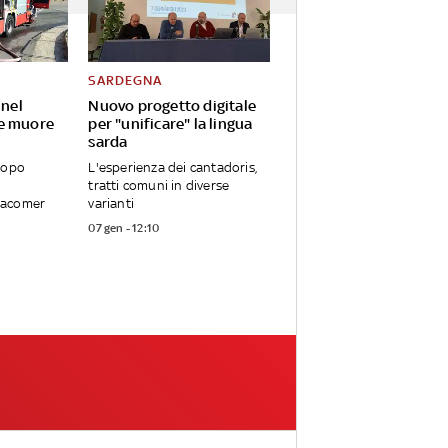
SARDEGNA
 nel
Nuovo progetto digitale
e muore
per "unificare" la lingua
sarda
dopo
L'esperienza dei cantadoris,
tratti comuni in diverse
Macomer
varianti
07 gen - 12:10