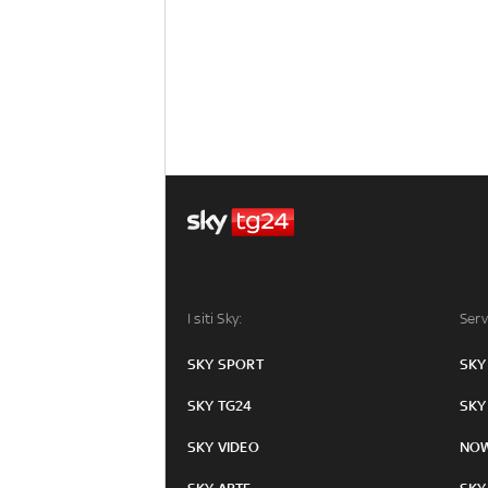
I siti Sky:
Serv
SKY SPORT
SKY
SKY TG24
SKY
SKY VIDEO
NO