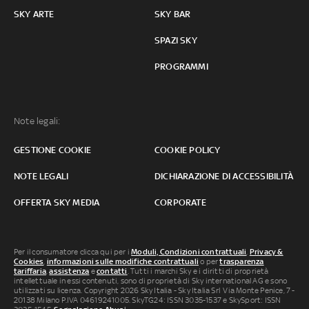
SKY ARTE
SKY BAR
SPAZI SKY
PROGRAMMI
Note legali:
GESTIONE COOKIE
COOKIE POLICY
NOTE LEGALI
DICHIARAZIONE DI ACCESSIBILITÀ
OFFERTA SKY MEDIA
CORPORATE
Per il consumatore clicca qui per i
Moduli, Condizioni contrattuali
,
Privacy &
Cookies
,
informazioni sulle modifiche contrattuali
o per
trasparenza
tariffaria
,
assistenza
e
contatti
. Tutti i marchi Sky e i diritti di proprietà
intellettuale in essi contenuti, sono di proprietà di Sky international AG e sono
utilizzati su licenza. Copyright 2026 Sky Italia - Sky Italia Srl Via Monte Penice, 7 -
20138 Milano P.IVA 04619241005. SkyTG24: ISSN 3035-1537 e SkySport: ISSN