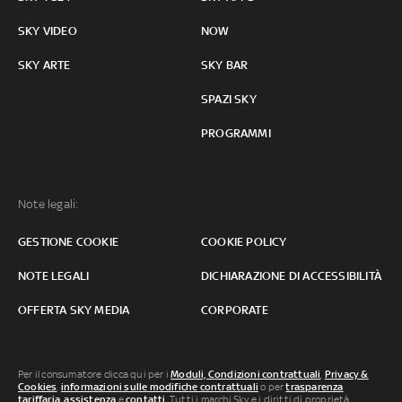
SKY VIDEO
NOW
SKY ARTE
SKY BAR
SPAZI SKY
PROGRAMMI
Note legali:
GESTIONE COOKIE
COOKIE POLICY
NOTE LEGALI
DICHIARAZIONE DI ACCESSIBILITÀ
OFFERTA SKY MEDIA
CORPORATE
Per il consumatore clicca qui per i
Moduli, Condizioni contrattuali
,
Privacy &
Cookies
,
informazioni sulle modifiche contrattuali
o per
trasparenza
tariffaria
,
assistenza
e
contatti
. Tutti i marchi Sky e i diritti di proprietà