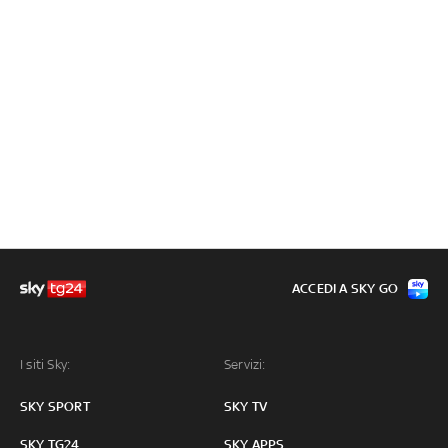
ACCEDI A SKY GO
I siti Sky:
Servizi:
SKY SPORT
SKY TV
SKY TG24
SKY APPS