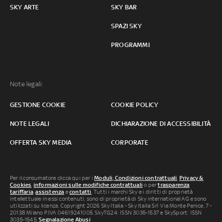
SKY ARTE
SKY BAR
SPAZI SKY
PROGRAMMI
Note legali:
GESTIONE COOKIE
COOKIE POLICY
NOTE LEGALI
DICHIARAZIONE DI ACCESSIBILITÀ
OFFERTA SKY MEDIA
CORPORATE
Per il consumatore clicca qui per i
Moduli, Condizioni contrattuali
,
Privacy &
Cookies
,
informazioni sulle modifiche contrattuali
o per
trasparenza
tariffaria
,
assistenza
e
contatti
. Tutti i marchi Sky e i diritti di proprietà
intellettuale in essi contenuti, sono di proprietà di Sky international AG e sono
utilizzati su licenza. Copyright 2026 Sky Italia - Sky Italia Srl Via Monte Penice, 7 -
20138 Milano P.IVA 04619241005. SkyTG24: ISSN 3035-1537 e SkySport: ISSN
3035-1545.
Segnalazione Abusi