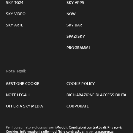
SKY TG24
SKY APPS
SKY VIDEO
NOW
SKY ARTE
SKY BAR
SPAZI SKY
PROGRAMMI
Note legali:
GESTIONE COOKIE
COOKIE POLICY
NOTE LEGALI
DICHIARAZIONE DI ACCESSIBILITÀ
OFFERTA SKY MEDIA
CORPORATE
Per il consumatore clicca qui per i
Moduli, Condizioni contrattuali
,
Privacy &
Cookies
,
informazioni sulle modifiche contrattuali
o per
trasparenza