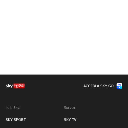
ACCEDI A SKY GO
I siti Sky:
Servizi:
SKY SPORT
SKY TV