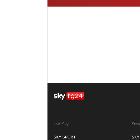
I siti Sky:
Serv
SKY SPORT
SKY