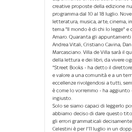
creative proposte della edizione n
programma dal 10 al 18 luglio. Nove g
letteratura, musica, arte, cinema, i
tema "Il mondo è di chi lo legge" e 
Amaro. Quaranta gli appuntamenti i
Andrea Vitali, Cristiano Cavina, D
Marcasciano. Villa de Villa sarà il 
della lettura e dei libri, da vivere 
"Street Books - ha detto il direttor
e valore a una comunità e a un terr
eccellenze rivolgendosi a tutti, se
è come lo vorremmo - ha aggiunto -
ingiusto.
Solo se siamo capaci di leggerlo p
abbiamo deciso di dare questo titolo 
gli errori grammaticali decisament
Celestini è per l'11 luglio in un do