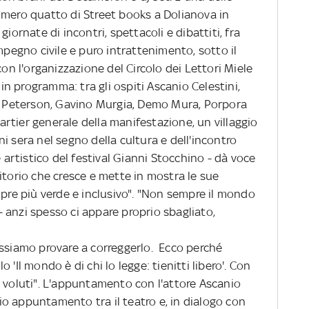
umero quatto di Street books a Dolianova in
iornate di incontri, spettacoli e dibattiti, fra
mpegno civile e puro intrattenimento, sotto il
con l'organizzazione del Circolo dei Lettori Miele
n programma: tra gli ospiti Ascanio Celestini,
an Peterson, Gavino Murgia, Demo Mura, Porpora
quartier generale della manifestazione, un villaggio
ogni sera nel segno della cultura e dell'incontro
e artistico del festival Gianni Stocchino - dà voce
itorio che cresce e mette in mostra le sue
mpre più verde e inclusivo". "Non sempre il mondo
 anzi spesso ci appare proprio sbagliato,
ossiamo provare a correggerlo. Ecco perché
'Il mondo è di chi lo legge: tienitti libero'. Con
e voluti". L'appuntamento con l'attore Ascanio
ppio appuntamento tra il teatro e, in dialogo con