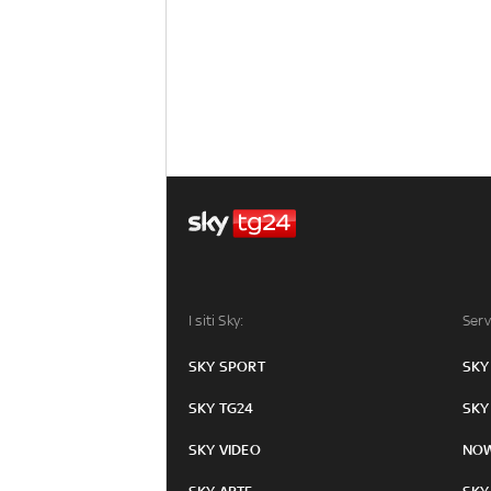
I siti Sky:
Serv
SKY SPORT
SKY
SKY TG24
SKY
SKY VIDEO
NO