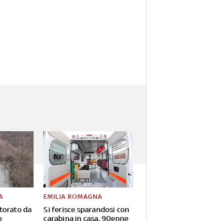
A
EMILIA ROMAGNA
torato da
Si ferisce sparandosi con
o
carabina in casa, 90enne