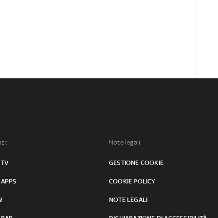
izi:
Note legali:
 TV
GESTIONE COOKIE
 APPS
COOKIE POLICY
W
NOTE LEGALI