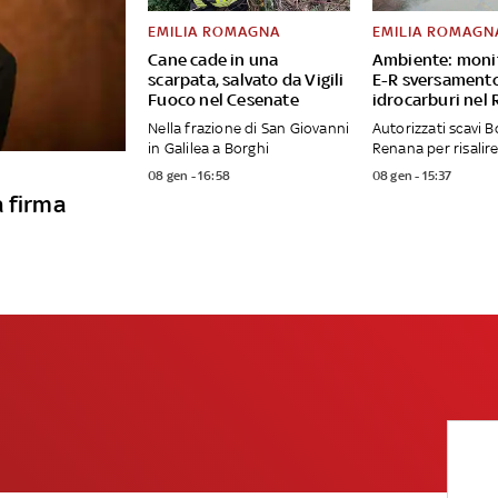
EMILIA ROMAGNA
EMILIA ROMAGN
Cane cade in una
Ambiente: moni
scarpata, salvato da Vigili
E-R sversament
Fuoco nel Cesenate
idrocarburi nel
Nella frazione di San Giovanni
Autorizzati scavi B
in Galilea a Borghi
Renana per risalire
08 gen - 16:58
08 gen - 15:37
a firma