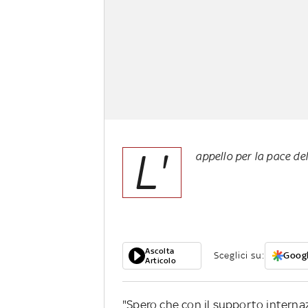
L'
appello per la pace de
Ascolta
Sceglici su:
Googl
Articolo
"Spero che con il supporto internaz