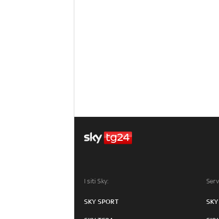
I siti Sky:
Serv
SKY SPORT
SKY