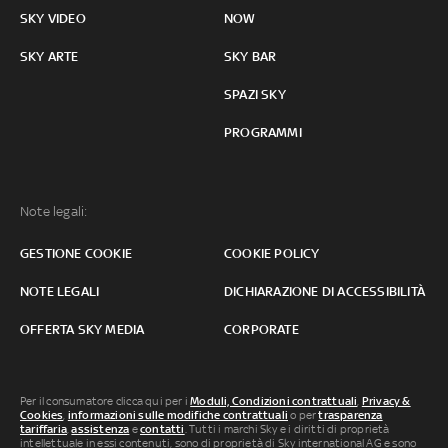
SKY VIDEO
NOW
SKY ARTE
SKY BAR
SPAZI SKY
PROGRAMMI
Note legali:
GESTIONE COOKIE
COOKIE POLICY
NOTE LEGALI
DICHIARAZIONE DI ACCESSIBILITÀ
OFFERTA SKY MEDIA
CORPORATE
Per il consumatore clicca qui per i
Moduli, Condizioni contrattuali
,
Privacy &
Cookies
,
informazioni sulle modifiche contrattuali
o per
trasparenza
tariffaria
,
assistenza
e
contatti
. Tutti i marchi Sky e i diritti di proprietà
intellettuale in essi contenuti, sono di proprietà di Sky international AG e sono