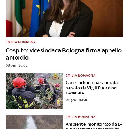
EMILIA ROMAGNA
Cospito: vicesindaca Bologna firma appello
a Nordio
08 gen - 20:03
EMILIA ROMAGNA
Cane cade in una scarpata,
salvato da Vigili Fuoco nel
Cesenate
08 gen - 16:58
EMILIA ROMAGNA
Ambiente: monitorato da E-