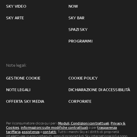
SKY VIDEO
NOW
SKY ARTE
SKY BAR
SPAZI SKY
PROGRAMMI
Note legali:
GESTIONE COOKIE
COOKIE POLICY
NOTE LEGALI
DICHIARAZIONE DI ACCESSIBILITÀ
OFFERTA SKY MEDIA
CORPORATE
Per il consumatore clicca qui per i
Moduli, Condizioni contrattuali
,
Privacy &
Cookies
,
informazioni sulle modifiche contrattuali
o per
trasparenza
tariffaria
,
assistenza
e
contatti
. Tutti i marchi Sky e i diritti di proprietà
intellettuale in essi contenuti, sono di proprietà di Sky international AG e sono