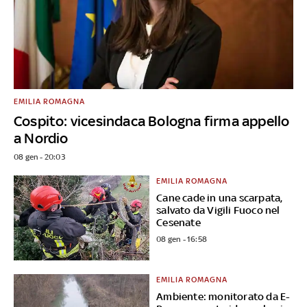
EMILIA ROMAGNA
Cospito: vicesindaca Bologna firma appello
a Nordio
08 gen - 20:03
EMILIA ROMAGNA
Cane cade in una scarpata,
salvato da Vigili Fuoco nel
Cesenate
08 gen - 16:58
EMILIA ROMAGNA
Ambiente: monitorato da E-