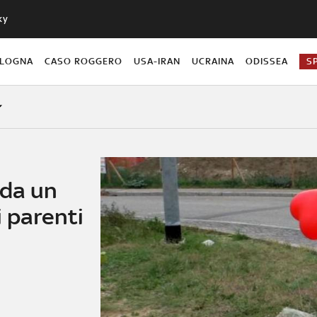
ky
OLOGNA
CASO ROGGERO
USA-IRAN
UCRAINA
ODISSEA
S
 da un
i parenti