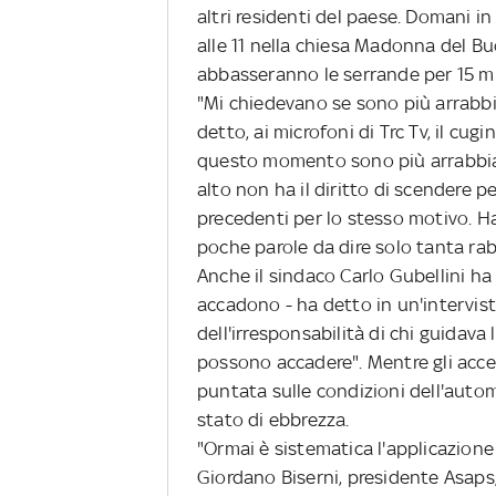
altri residenti del paese. Domani i
alle 11 nella chiesa Madonna del Buo
abbasseranno le serrande per 15 mi
"Mi chiedevano se sono più arrabb
detto, ai microfoni di Trc Tv, il cug
questo momento sono più arrabbia
alto non ha il diritto di scendere p
precedenti per lo stesso motivo. Ha
poche parole da dire solo tanta rab
Anche il sindaco Carlo Gubellini ha 
accadono - ha detto in un'intervis
dell'irresponsabilità di chi guidava
possono accadere". Mentre gli acc
puntata sulle condizioni dell'autom
stato di ebbrezza.
"Ormai è sistematica l'applicazione
Giordano Biserni, presidente Asaps