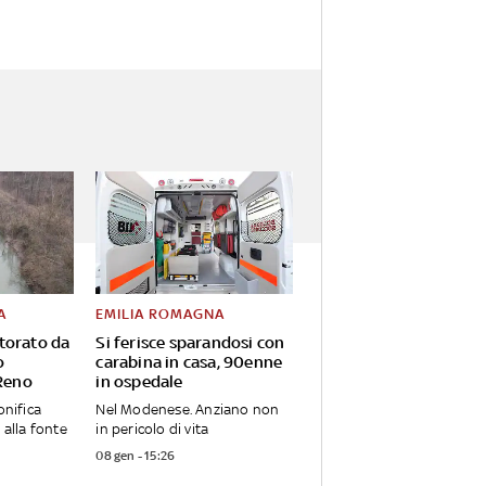
A
EMILIA ROMAGNA
torato da
Si ferisce sparandosi con
o
carabina in casa, 90enne
 Reno
in ospedale
onifica
Nel Modenese. Anziano non
 alla fonte
in pericolo di vita
08 gen - 15:26