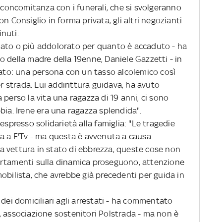
n concomitanza con i funerali, che si svolgeranno
n Consiglio in forma privata, gli altri negozianti
nuti.
iato o più addolorato per quanto è accaduto - ha
ino della madre della 19enne, Daniele Gazzetti - in
to: una persona con un tasso alcolemico così
er strada. Lui addirittura guidava, ha avuto
 perso la vita una ragazza di 19 anni, ci sono
bia. Irene era una ragazza splendida".
espresso solidarietà alla famiglia: "Le tragedie
ta a E'Tv - ma questa è avvenuta a causa
 la vettura in stato di ebbrezza, queste cose non
ertamenti sulla dinamica proseguono, attenzione
obilista, che avrebbe già precedenti per guida in
 dei domiciliari agli arrestati - ha commentato
, associazione sostenitori Polstrada - ma non è