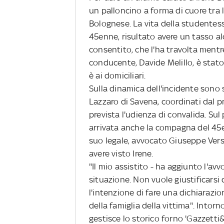
un palloncino a forma di cuore tra 
Bolognese. La vita della studentes
45enne, risultato avere un tasso alc
consentito, che l'ha travolta mentre
conducente, Davide Melillo, è stato
è ai domiciliari.
Sulla dinamica dell'incidente sono s
Lazzaro di Savena, coordinati dal 
prevista l'udienza di convalida. Sul
arrivata anche la compagna del 45e
suo legale, avvocato Giuseppe Versa
avere visto Irene.
"Il mio assistito - ha aggiunto l'a
situazione. Non vuole giustificarsi
l'intenzione di fare una dichiarazio
della famiglia della vittima". Intorno
gestisce lo storico forno 'Gazzetti&T