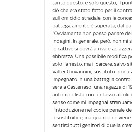
tanto questo, e solo questo, il pun
ciò che era stato fatto per il contr
sull'omicidio stradale, con la conc
patteggiamento è superata, dal punt
"Ovviamente non posso parlare dell
indagini. In generale, però, non mi
le cattive si dovrà arrivare ad azze
ebbrezza. Una possibile modifica p
solo l'arresto, ma il carcere, salvo 
Valter Giovannini, sostituto procu
impegnato in una battaglia contro l
sera a Castenaso: una ragazza di 19
automobilista con un tasso alcolico 
senso come mi impegnai strenuamen
l'introduzione nel codice penale del
insostituibile, ma quando ne vien
sentirci tutti genitori di quella cre