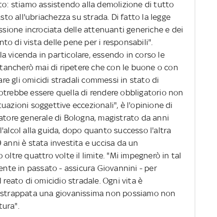
to: stiamo assistendo alla demolizione di tutto
asto all'ubriachezza su strada. Di fatto la legge
essione incrociata delle attenuanti generiche e dei
o di vista delle pene per i responsabili".
a vicenda in particolare, essendo in corso le
 stancherò mai di ripetere che con le buone o con
rare gli omicidi stradali commessi in stato di
otrebbe essere quella di rendere obbligatorio non
situazioni soggettive eccezionali", è l'opinione di
ratore generale di Bologna, magistrato da anni
'alcol alla guida, dopo quanto successo l'altra
 anni è stata investita e uccisa da un
oltre quattro volte il limite. "Mi impegnerò in tal
te in passato - assicura Giovannini - per
 reato di omicidio stradale. Ogni vita è
e strappata una giovanissima non possiamo non
atura".