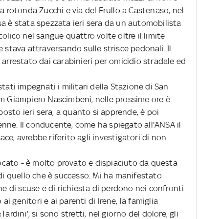
la rotonda Zucchi e via del Frullo a Castenaso, nel
sa è stata spezzata ieri sera da un automobilista
olico nel sangue quattro volte oltre il limite
 stava attraversando sulle strisce pedonali. Il
 arrestato dai carabinieri per omicidio stradale ed
tati impegnati i militari della Stazione di San
pm Giampiero Nascimbeni, nelle prossime ore è
 posto ieri sera, a quanto si apprende, è poi
nne. Il conducente, come ha spiegato all'ANSA il
ce, avrebbe riferito agli investigatori di non
vvocato - è molto provato e dispiaciuto da questa
 di quello che è successo. Mi ha manifestato
ne di scuse e di richiesta di perdono nei confronti
 ai genitori e ai parenti di Irene, la famiglia
ardini', si sono stretti, nel giorno del dolore, gli