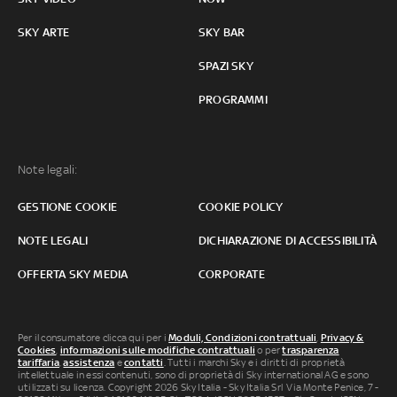
SKY ARTE
SKY BAR
SPAZI SKY
PROGRAMMI
Note legali:
GESTIONE COOKIE
COOKIE POLICY
NOTE LEGALI
DICHIARAZIONE DI ACCESSIBILITÀ
OFFERTA SKY MEDIA
CORPORATE
Per il consumatore clicca qui per i
Moduli, Condizioni contrattuali
,
Privacy &
Cookies
,
informazioni sulle modifiche contrattuali
o per
trasparenza
tariffaria
,
assistenza
e
contatti
. Tutti i marchi Sky e i diritti di proprietà
intellettuale in essi contenuti, sono di proprietà di Sky international AG e sono
utilizzati su licenza. Copyright 2026 Sky Italia - Sky Italia Srl Via Monte Penice, 7 -