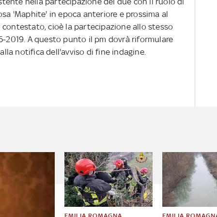
istente nella partecipazione dei due con il ruolo di
osa 'Maphite' in epoca anteriore e prossima al
 contestato, cioè la partecipazione allo stesso
16-2019. A questo punto il pm dovrà riformulare
alla notifica dell'avviso di fine indagine.
EMILIA ROMAGNA
EMILIA ROMAGN