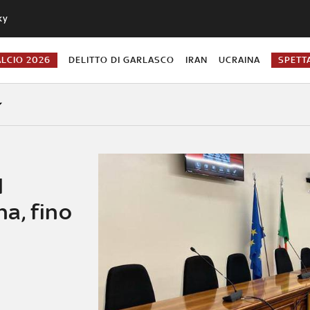
ky
ALCIO 2026
DELITTO DI GARLASCO
IRAN
UCRAINA
SPETT
1
a, fino