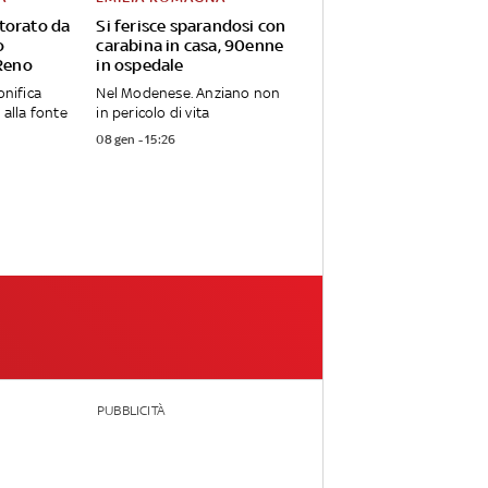
torato da
Si ferisce sparandosi con
o
carabina in casa, 90enne
 Reno
in ospedale
onifica
Nel Modenese. Anziano non
 alla fonte
in pericolo di vita
08 gen - 15:26
PUBBLICITÀ