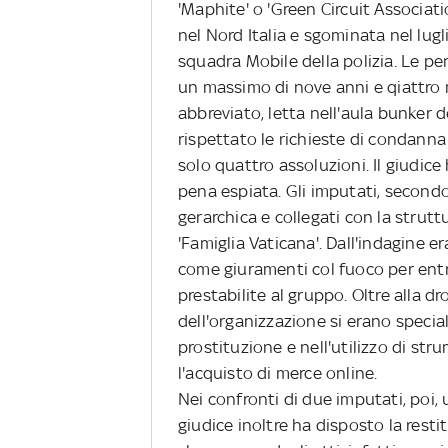
'Maphite' o 'Green Circuit Associat
nel Nord Italia e sgominata nel lugl
squadra Mobile della polizia. Le pe
un massimo di nove anni e qiattro me
abbreviato, letta nell'aula bunker 
rispettato le richieste di condann
solo quattro assoluzioni. Il giudice
pena espiata. Gli imputati, secondo
gerarchica e collegati con la strut
'Famiglia Vaticana'. Dall'indagine er
come giuramenti col fuoco per entr
prestabilite al gruppo. Oltre alla dr
dell'organizzazione si erano special
prostituzione e nell'utilizzo di st
l'acquisto di merce online.
Nei confronti di due imputati, poi, 
giudice inoltre ha disposto la restit