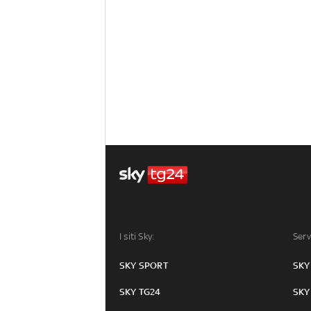
I siti Sky:
Serv
SKY SPORT
SKY
SKY TG24
SKY