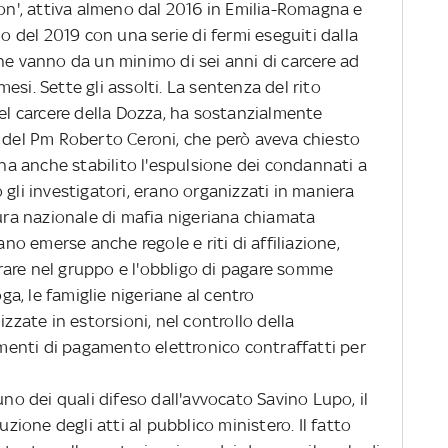
ion', attiva almeno dal 2016 in Emilia-Romagna e
io del 2019 con una serie di fermi eseguiti dalla
ne vanno da un minimo di sei anni di carcere ad
si. Sette gli assolti. La sentenza del rito
del carcere della Dozza, ha sostanzialmente
a del Pm Roberto Ceroni, che però aveva chiesto
 ha anche stabilito l'espulsione dei condannati a
 gli investigatori, erano organizzati in maniera
tura nazionale di mafia nigeriana chiamata
ano emerse anche regole e riti di affiliazione,
are nel gruppo e l'obbligo di pagare somme
oga, le famiglie nigeriane al centro
izzate in estorsioni, nel controllo della
rumenti di pagamento elettronico contraffatti per
uno dei quali difeso dall'avvocato Savino Lupo, il
uzione degli atti al pubblico ministero. Il fatto