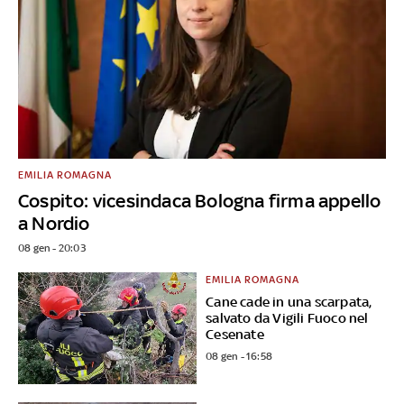
EMILIA ROMAGNA
Cospito: vicesindaca Bologna firma appello
a Nordio
08 gen - 20:03
EMILIA ROMAGNA
Cane cade in una scarpata,
salvato da Vigili Fuoco nel
Cesenate
08 gen - 16:58