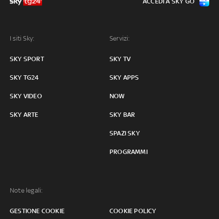
ACCEDI A SKY GO
I siti Sky:
Servizi:
SKY SPORT
SKY TV
SKY TG24
SKY APPS
SKY VIDEO
NOW
SKY ARTE
SKY BAR
SPAZI SKY
PROGRAMMI
Note legali:
GESTIONE COOKIE
COOKIE POLICY