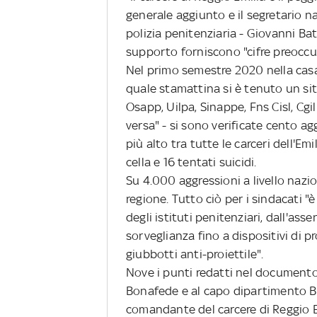
generale aggiunto e il segretario n
polizia penitenziaria - Giovanni 
supporto forniscono "cifre preoccu
Nel primo semestre 2020 nella casa 
quale stamattina si è tenuto un sit
Osapp, Uilpa, Sinappe, Fns Cisl, Cgi
versa" - si sono verificate cento ag
più alto tra tutte le carceri dell'E
cella e 16 tentati suicidi.
Su 4.000 aggressioni a livello nazio
regione. Tutto ciò per i sindacati "
degli istituti penitenziari, dall'ass
sorveglianza fino a dispositivi di p
giubbotti anti-proiettile".
Nove i punti redatti nel documento 
Bonafede e al capo dipartimento Be
comandante del carcere di Reggio Em