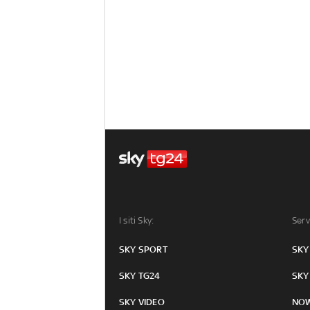
I siti Sky:
Serv
SKY SPORT
SKY
SKY TG24
SKY
SKY VIDEO
NO