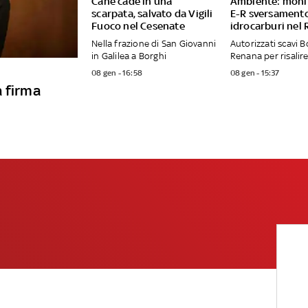
Cane cade in una
Ambiente: moni
scarpata, salvato da Vigili
E-R sversament
Fuoco nel Cesenate
idrocarburi nel
Nella frazione di San Giovanni
Autorizzati scavi B
in Galilea a Borghi
Renana per risalire
08 gen - 16:58
08 gen - 15:37
a firma