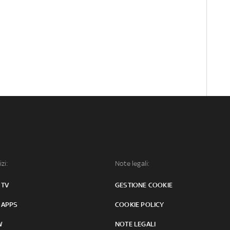
izi:
Note legali:
 TV
GESTIONE COOKIE
 APPS
COOKIE POLICY
W
NOTE LEGALI