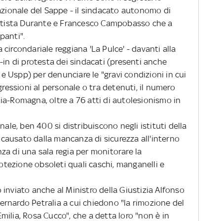
azionale del Sappe - il sindacato autonomo di
Battista Durante e Francesco Campobasso che a
panti".
circondariale reggiana 'La Pulce' - davanti alla
-in di protesta dei sindacati (presenti anche
l e Uspp) per denunciare le "gravi condizioni in cui
gressioni al personale o tra detenuti, il numero
milia-Romagna, oltre a 76 atti di autolesionismo in
nale, ben 400 si distribuiscono negli istituti della
è causato dalla mancanza di sicurezza all'interno
enza di una sala regia per monitorare la
rotezione obsoleti quali caschi, manganelli e
inviato anche al Ministro della Giustizia Alfonso
rnardo Petralia a cui chiedono "la rimozione del
ilia, Rosa Cucco", che a detta loro "non è in