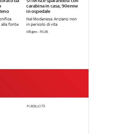
torato da
Si ferisce sparandosi con
o
carabina in casa, 90enne
 Reno
in ospedale
onifica
Nel Modenese. Anziano non
 alla fonte
in pericolo di vita
08 gen - 15:26
PUBBLICITÀ