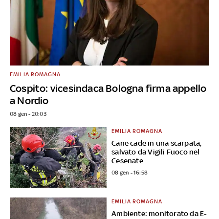
EMILIA ROMAGNA
Cospito: vicesindaca Bologna firma appello
a Nordio
08 gen - 20:03
EMILIA ROMAGNA
Cane cade in una scarpata,
salvato da Vigili Fuoco nel
Cesenate
08 gen - 16:58
EMILIA ROMAGNA
Ambiente: monitorato da E-