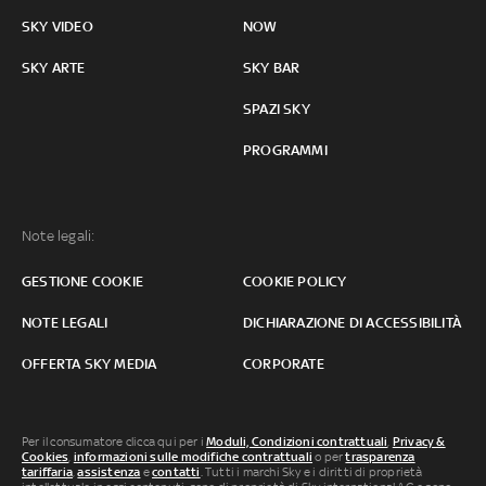
SKY VIDEO
NOW
SKY ARTE
SKY BAR
SPAZI SKY
PROGRAMMI
Note legali:
GESTIONE COOKIE
COOKIE POLICY
NOTE LEGALI
DICHIARAZIONE DI ACCESSIBILITÀ
OFFERTA SKY MEDIA
CORPORATE
Per il consumatore clicca qui per i
Moduli, Condizioni contrattuali
,
Privacy &
Cookies
,
informazioni sulle modifiche contrattuali
o per
trasparenza
tariffaria
,
assistenza
e
contatti
. Tutti i marchi Sky e i diritti di proprietà