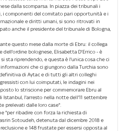
mese dalla scomparsa. In piazza dei tribunali i
ti, i componenti del comitato pari opportunità e i
azionale e diritti umani, si sono ritrovati in
ipato anche il presidente del tribunale di Bologna,
te questo mese dalla morte di Ebru: il collega
 dell'ordine bolognese, Elisabetta D'Errico - è
i sta riprendendo, e questa è l'unica cosa che ci
e informazioni che ci giungono dalla Turchia sono
finitiva di Aytac e di tutti gli altri colleghi
gressisti con lui coimputati, le indagini nei
sposto lo striscione per commemorare Ebru al
i Istanbul, l'arresto nella notte dell'11 settembre
e prelevati dalle loro case".
 "per ribadire con forza la richiesta di
 Nasrin Sotoudeh, detenuta dal dicembre 2018 e
reclusione e 148 frustate per essersi opposta al