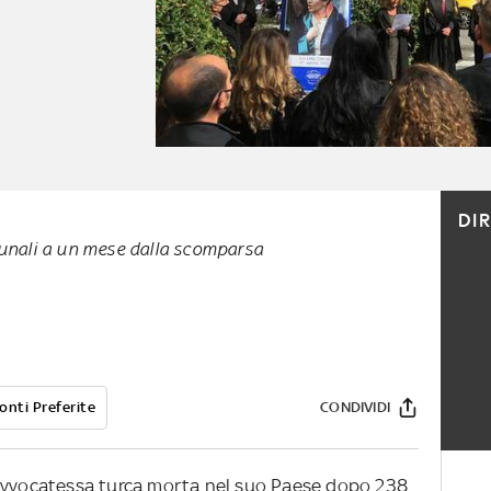
DI
ibunali a un mese dalla scomparsa
onti Preferite
CONDIVIDI
 avvocatessa turca morta nel suo Paese dopo 238