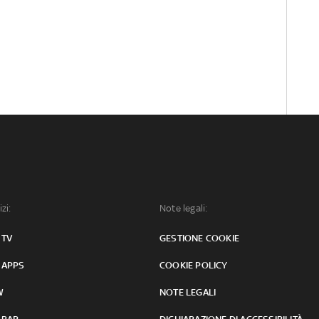
izi:
Note legali:
 TV
GESTIONE COOKIE
 APPS
COOKIE POLICY
W
NOTE LEGALI