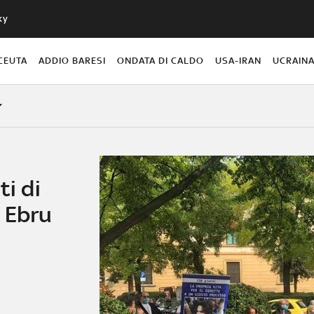
ky
CEUTA
ADDIO BARESI
ONDATA DI CALDO
USA-IRAN
UCRAIN
ti di
 Ebru