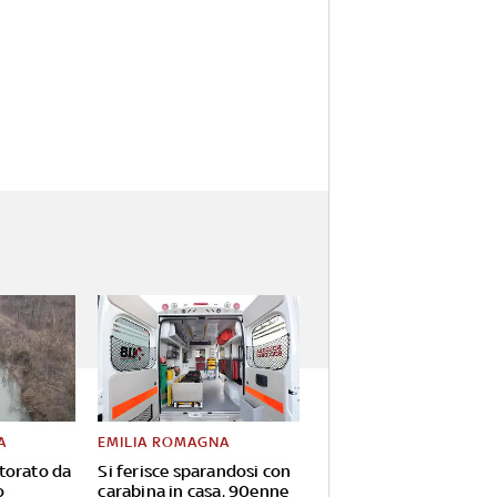
A
EMILIA ROMAGNA
torato da
Si ferisce sparandosi con
o
carabina in casa, 90enne