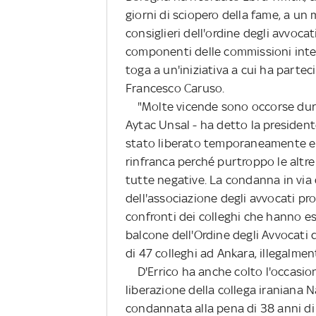
giorni di sciopero della fame, a un 
consiglieri dell'ordine degli avvoca
componenti delle commissioni intern
toga a un'iniziativa a cui ha partec
Francesco Caruso.
"Molte vicende sono occorse duran
Aytac Unsal - ha detto la presidente
stato liberato temporaneamente e s
rinfranca perché purtroppo le altr
tutte negative. La condanna in via de
dell'associazione degli avvocati pro
confronti dei colleghi che hanno e
balcone dell'Ordine degli Avvocati d
di 47 colleghi ad Ankara, illegalment
D'Errico ha anche colto l'occasione
liberazione della collega iraniana
condannata alla pena di 38 anni di 