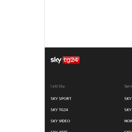
I siti Sky:
Serv
SKY SPORT
SKY
SKY TG24
SKY
SKY VIDEO
NO