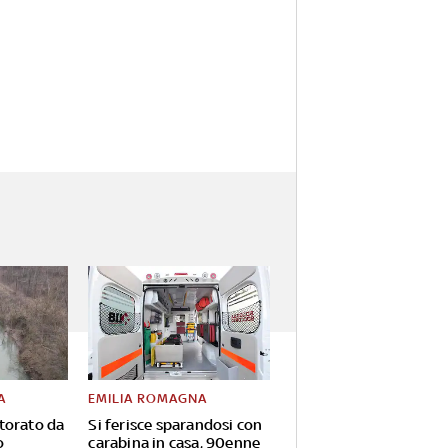
A
EMILIA ROMAGNA
torato da
Si ferisce sparandosi con
o
carabina in casa, 90enne