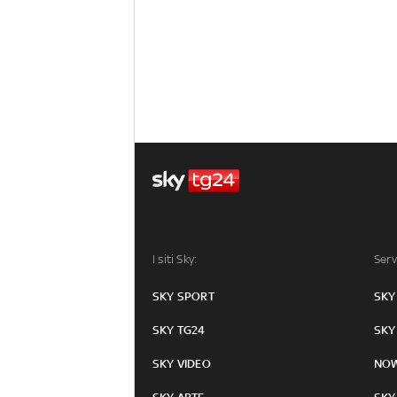
I siti Sky:
Serv
SKY SPORT
SKY
SKY TG24
SKY
SKY VIDEO
NO