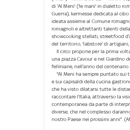
di 'Al Meni' ('le mani' in dialetto r
Guerra), kermesse dedicata al cibo 
ideata assieme al Comune romagnol
romagnoli e altrettanti talenti della
showcooking stellati, streetfood d'
del territorio, 'labstore' di artigiani
Il circo propone per la prima volta 
una piazza Cavour e nel Giardino d
felliniane, nell'anno del centenario
"Al Meni ha sempre puntato sui t
e sui capisaldi della cucina gastro
che ha visto dilatarsi tutte le dista
raccontare l'Italia, attraverso la v
contemporanea da parte di interpret
diverse, che nel complesso daranno 
nostro Paese nei prossimi anni". (A