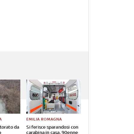
A
EMILIA ROMAGNA
torato da
Si ferisce sparandosi con
o
carabina in casa, 90enne