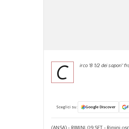
C
irco '8 1/2 dei sapori' 
Sceglici su:
Google Discover
F
(ANSA) - RIMINI, 09 SET - Rimini os