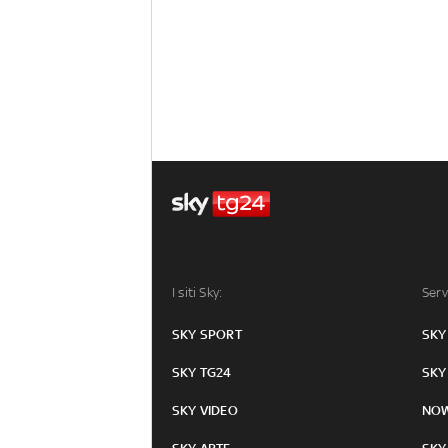
I siti Sky:
Serv
SKY SPORT
SKY
SKY TG24
SKY
SKY VIDEO
NO