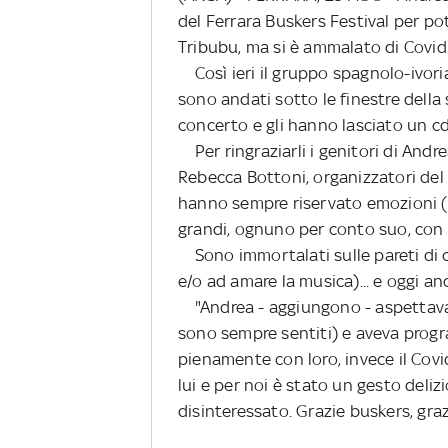
del Ferrara Buskers Festival per pote
Tribubu, ma si è ammalato di Covid 
Così ieri il gruppo spagnolo-ivoria
sono andati sotto le finestre della
concerto e gli hanno lasciato un cd 
Per ringraziarli i genitori di Andr
Rebecca Bottoni, organizzatori del fe
hanno sempre riservato emozioni (da f
grandi, ognuno per conto suo, con am
Sono immortalati sulle pareti di cas
e/o ad amare la musica)... e oggi an
"Andrea - aggiungono - aspettava 
sono sempre sentiti) e aveva prog
pienamente con loro, invece il Covi
lui e per noi è stato un gesto delizi
disinteressato. Grazie buskers, gra