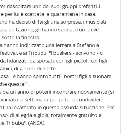
r riascoltare uno dei suoi gruppi preferiti, i
e per lui è scattata la quarantena in casa.
no ha deciso di fargli una sorpresa: i musicisti
 sua abitazione, gli hanno suonato un breve
sotto la finestra.
ea hanno indirizzato una lettera a Stefano e
stival, e ai Tribubu: "I buskers - scrivono - ci
idanzati, da sposati, coi figli piccoli, coi figli
ici, di giorno, di notte...
a... e hanno spinto tutti i nostri figli a suonare
che questa!".
da un anno di poterli incontrare nuovamente (si
rammato la settimana per poterla condividere
d l'ha incastrato in questa assurda situazione. Per
oso, di allegria e gioia, totalmente gratuito e
zie Tribubu". (ANSA).