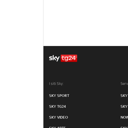
I siti Sky:
Serv
SKY SPORT
SKY
SKY TG24
SKY
SKY VIDEO
NO