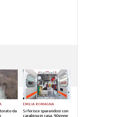
A
EMILIA ROMAGNA
torato da
Si ferisce sparandosi con
o
carabina in casa, 90enne