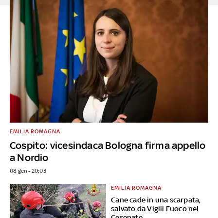
EMILIA ROMAGNA
Cospito: vicesindaca Bologna firma appello
a Nordio
08 gen - 20:03
EMILIA ROMAGNA
Cane cade in una scarpata,
salvato da Vigili Fuoco nel
Cesenate